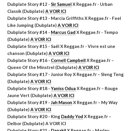
Dubplate Story #12 -
Sir Samuel
X Reggae.fr - Urban
Classik (Dubplate)
A VOIR ICI
Dubplate Story #13 - Marcia Griffiths X Reggae.fr - Feel
Like Jumping (Dubplate)
A VOIR ICI
Dubplate Story #14 -
Marcus Gad
X Reggae.fr - Tempo
(Dubplate)
A VOIR ICI
Dubplate Story #15 - Saël X Reggae.fr - Vivre est une
chanson (Dubplate)
A VOIR ICI
Dubplate Story #16 -
Cornell Campbell
X Reggae.fr –
Queen Of the Minstrel (Dubplate)
A VOIR ICI
Dubplate Story #17 - Junior Roy X Reggae.fr – Sleng Teng
(Dubplate)
A VOIR ICI
Dubplate Story #18 -
Yaniss Odua
X Reggae.fr – Rouge
Jaune Vert (Dubplate)
A VOIR ICI
Dubplate Story #19 -
Jah Mason
X Reggae.fr – My Way
(Dubplate)
A VOIR ICI
Dubplate Story #20 - King
Daddy Yod
X Reggae.fr –
Delbor (Dubplate) A VOIR ICI
Dubplate Story #21 -
Danakil
X Reggae.fr – Marley