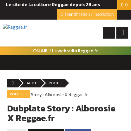
Le site de la culture Reggae depuis 28 ans
0
Identification / Inscription
ON AIR
La webradio Reggae.fr
ACTU
ROOTS
ROOTS
3
Dubplate Story : Alborosie
X Reggae.fr