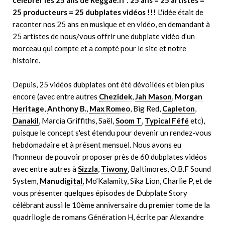
célébrer les 25 ans de Reggae.fr : 25 ans = 25 artistes =
25 producteurs = 25 dubplates vidéos !!!
L'idée était de
raconter nos 25 ans en musique et en vidéo, en demandant à
25 artistes de nous/vous offrir une dubplate vidéo d’un
morceau qui compte et a compté pour le site et notre
histoire.
Depuis, 25 vidéos dubplates ont été dévoilées et bien plus
encore (avec entre autres
Chezidek
,
Jah Mason
,
Morgan
Heritage
,
Anthony B.
,
Max Romeo
, Big Red,
Capleton
,
Danakil
, Marcia Griffiths, Saël,
Soom T
,
Typical Féfé
etc),
puisque le concept s'est étendu pour devenir un rendez-vous
hebdomadaire et à présent mensuel. Nous avons eu
l'honneur de pouvoir proposer près de 60 dubplates vidéos
avec entre autres à
Sizzla
,
Tiwony
, Baltimores, O.B.F Sound
System,
Manudigital
, Mo’Kalamity, Sika Lion, Charlie P, et de
vous présenter quelques épisodes de Dubplate Story
célébrant aussi le 10ème anniversaire du premier tome de la
quadrilogie de romans Génération H, écrite par Alexandre