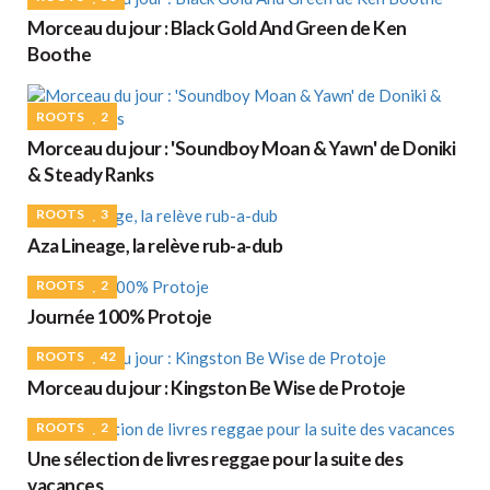
Morceau du jour : Black Gold And Green de Ken
Boothe
ROOTS
2
Morceau du jour : 'Soundboy Moan & Yawn' de Doniki
& Steady Ranks
ROOTS
3
Aza Lineage, la relève rub-a-dub
ROOTS
2
Journée 100% Protoje
ROOTS
42
Morceau du jour : Kingston Be Wise de Protoje
ROOTS
2
Une sélection de livres reggae pour la suite des
vacances