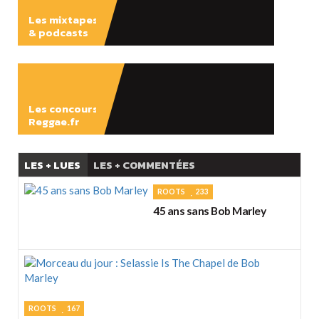
Les mixtapes
& podcasts
ÉCOUTER
Les concours
Reggae.fr
LES + LUES
LES + COMMENTÉES
ROOTS
233
45 ans sans Bob Marley
ROOTS
167