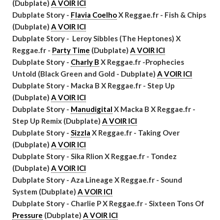
(Dubplate)
A VOIR ICI
Dubplate Story -
Flavia Coelho
X Reggae.fr - Fish & Chips
(Dubplate)
A VOIR ICI
Dubplate Story - Leroy Sibbles (The Heptones) X
Reggae.fr -
Party Time
(Dubplate)
A VOIR ICI
Dubplate Story -
Charly B
X Reggae.fr -Prophecies
Untold (Black Green and Gold - Dubplate)
A VOIR ICI
Dubplate Story - Macka B X Reggae.fr - Step Up
(Dubplate)
A VOIR ICI
Dubplate Story -
Manudigital
X Macka B X Reggae.fr -
Step Up Remix (Dubplate)
A VOIR ICI
Dubplate Story -
Sizzla
X Reggae.fr - Taking Over
(Dubplate)
A VOIR ICI
Dubplate Story - Sika Rlion X Reggae.fr - Tondez
(Dubplate)
A VOIR ICI
Dubplate Story - Aza Lineage X Reggae.fr - Sound
System (Dubplate)
A VOIR ICI
Dubplate Story - Charlie P X Reggae.fr - Sixteen Tons Of
Pressure
(Dubplate)
A VOIR ICI