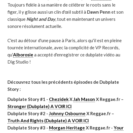
Toujours fidèle à sa manière de célébrer le roots sans le
figer, il y glisse aussi un clin d'œil subtil à
Dawn Penn
et son
classique
Night and Day
, tout en maintenant un univers
sonore résolument actuelle.
C'est au détour d'une pause à Paris, alors qu'il est en pleine
tournée internationale, avec la complicité de VP Records,
qu'
Alborosie
a accepté d'enregistrer ce dubplate vidéo au
Dig Studio !
Découvrez tous les précédents épisodes de Dubplate
Story :
Dubplate Story #1 -
Chezidek
X
Jah Mason
X Reggae.fr –
Stronger (Dubplate) A VOIR ICI
Dubplate Story #2 -
Johnny Osbourne
X Reggae.fr –
Truth And Rights (Dubplate) A VOIR ICI
Dubplate Story #3 -
Morgan Heritage
X Reggae.fr -
Your