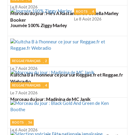
Le 8 Août 2026
ROOTS
4
Morceau du jour : He's A Rastaman de Cedella Marley
Le 8 Août 2026
Booker
Journée 100% Ziggy Marley
REGGAE FRANÇAIS
2
Le 7 Août 2026
Kultcha B à l'honneur ce jour sur Reggae.fr et Reggae.fr
Webradio
REGGAE FRANÇAIS
4
Le 7 Août 2026
Morceau du jour : Madinina de MC Janik
ROOTS
56
Le 6 Août 2026