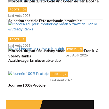
Morceau du jour : Black Gold And Green de Ken Boothe
ROOTS
50
Le 6 Août 2026
Sélection spéciale Fête nationale jamaïcaine
ROOTS
2
Le 5 Août 2026
ROOTS
3
Morceau du jour : 'Soundboy Moan & Yawn' de Doniki &
Le 5 Août 2026
Steady Ranks
Aza Lineage, la relève rub-a-dub
ROOTS
2
Le 4 Août 2026
Journée 100% Protoje