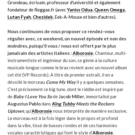
Grondeau, écrivain, professeur d'université et également
fondateur de Reggae.fr (avec
Yaniss Odua
,
Queen Omega
,
Lutan Fyah
,
Chezidek
, Eek-A-Mouse et bien d'autres).
Nous continuons de vous proposer ce rendez-vous
régulier avec, ce weekend, un nouvel épisode et non des
moindres, puisqu'il vous / nous est offert par le plus
jamaïcain des artistes italiens :
Alborosie
.
Chanteur, multi-
instrumentiste et ingénieur du son, ce génie à la culture
musicale longue comme le bras revient avec un nouvel album
cet été (VP Records). A titre de premier extrait, il en a
dévoilé le morceau
Come My Way
il y a quelques semaines.
C'est précisement ce big tune, dont le riddim est inspiré par
de
Baby I Love You So
de
Jacob Miller
, immortalisé par
Augustus Pablo
dans
King Tubby
Meets the Rockers
Uptown
, qu'
Alborosie
nous interprète de manière exclusive.
Le morceau est à la fois léger dans le propos et profond
dans la vibe, tissé de basses rondes et de ces harmonies
vocales caractéristiques qui font le style d’
Alborosie
.