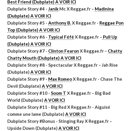
Best Friend (Dubplate) A VOIR ICI
Dubplate Story #4 -
Janik
Mc X Reggae.fr –
Madinina
(Dubplate) A VOIR ICI
Dubplate Story #5 -
Anthony B.
X Reggae.fr -
Reggae Pon
Top (Dubplate) A VOIR ICI
Dubplate Story #6 -
Typical Féfé
X Reggae.fr –
Pull Up
(Dubplate) A VOIR ICI
Dubplate Story #7 -
Clinton Fearon
X Reggae.fr –
Chatty
Chatty Mouth (Dubplate) A VOIR ICI
Dubplate Story #8 - Spectacular X Reggae.fr – Jah Rise
(Dubplate)
A VOIR ICI
Dubplate Story #9 -
Max Romeo
X Reggae.fr - Chase The
Devil (Dubplate)
A VOIR ICI
Dubplate Story #10 -
Soom T
X Reggae.fr – Big Bad
World (Dubplate)
A VOIR ICI
Dubplate Story #11 - Big Red X Reggae.fr - Aiguisé
comme une lame (Dubplate)
A VOIR ICI
Dubplate Story #Bonus - Stinging Ray X Reggae.fr –
Upside Down (Dubplate)
A VOIR ICI