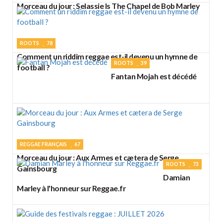
Morceau du jour : Selassie Is The Chapel de Bob Marley
ROOTS
78
Comment un riddim reggae est-il devenu un hymne de
ROOTS
39
football ?
Fantan Mojah est décédé
REGGAE FRANÇAIS
67
Morceau du jour : Aux Armes et cætera de Serge
ROOTS
73
Gainsbourg
Damian
Marley à l'honneur sur Reggae.fr