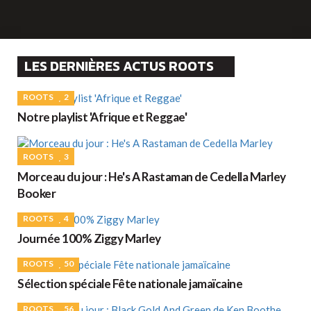
LES DERNIÈRES ACTUS ROOTS
ROOTS
2
Notre playlist 'Afrique et Reggae'
ROOTS
3
Morceau du jour : He's A Rastaman de Cedella Marley
Booker
ROOTS
4
Journée 100% Ziggy Marley
ROOTS
50
Sélection spéciale Fête nationale jamaïcaine
ROOTS
56