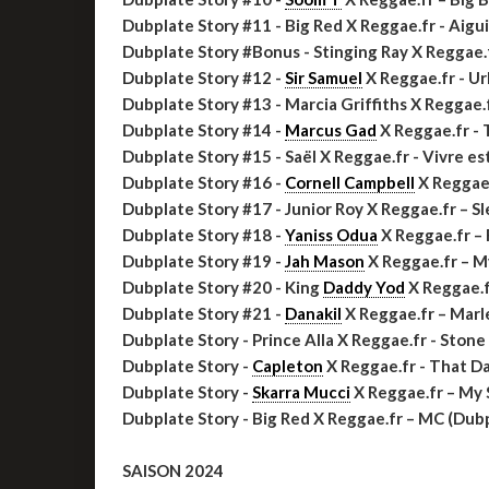
Dubplate Story #11 - Big Red X Reggae.fr - Aig
Dubplate Story #Bonus - Stinging Ray X Reggae
Dubplate Story #12 -
Sir Samuel
X Reggae.fr - Ur
Dubplate Story #13 - Marcia Griffiths X Reggae.
Dubplate Story #14 -
Marcus Gad
X Reggae.fr -
Dubplate Story #15 - Saël X Reggae.fr - Vivre e
Dubplate Story #16 -
Cornell Campbell
X Reggae.
Dubplate Story #17 - Junior Roy X Reggae.fr – 
Dubplate Story #18 -
Yaniss Odua
X Reggae.fr –
Dubplate Story #19 -
Jah Mason
X Reggae.fr – 
Dubplate Story #20 - King
Daddy Yod
X Reggae.f
Dubplate Story #21 -
Danakil
X Reggae.fr – Marl
Dubplate Story - Prince Alla X Reggae.fr - Ston
Dubplate Story -
Capleton
X Reggae.fr - That D
Dubplate Story -
Skarra Mucci
X Reggae.fr – My
Dubplate Story - Big Red X Reggae.fr – MC (Dub
SAISON 2024