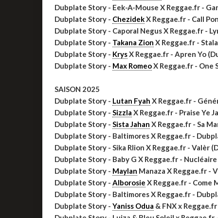
Dubplate Story - Eek-A-Mouse X Reggae.fr - Ga
Dubplate Story -
Chezidek
X Reggae.fr - Call P
Dubplate Story - Caporal Negus X Reggae.fr - Ly
Dubplate Story -
Takana Zion
X Reggae.fr - Stal
Dubplate Story -
Krys
X Reggae.fr - Apren Yo (D
Dubplate Story -
Max Romeo
X Reggae.fr - One 
SAISON 2025
Dubplate Story -
Lutan Fyah
X Reggae.fr - Géné
Dubplate Story -
Sizzla
X Reggae.fr - Praise Ye 
Dubplate Story -
Sista Jahan
X Reggae.fr - Sa Ma
Dubplate Story - Baltimores X Reggae.fr - Dubpl
Dubplate Story - Sika Rlion X Reggae.fr - Valèr 
Dubplate Story - Baby G X Reggae.fr - Nucléair
Dubplate Story -
Maylan
Manaza X Reggae.fr - V
Dubplate Story -
Alborosie
X Reggae.fr - Come 
Dubplate Story - Baltimores X Reggae.fr - Dubpl
Dubplate Story -
Yaniss Odua
& FNX x Reggae.fr 
Dubplate Story - Luiza & Bleu Soleil x Reggae.fr 