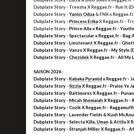
Dubplate Story - Treesha X Reggae.fr - Run It (
Dubplate Story -
Yaniss Odua
& FNX x Reggae.fr
Dubplate Story -
Princess Erika
X Reggae.fr - Tro
Dubplate Story -
Prince Alla x Reggae.fr -
Youth
Dubplate Story -
Spectacular x Reggae.fr -
Bag 
Dubplate Story - Lieutenant X Reggae.fr - Ghe
Dubplate Story - Vanzo X Reggae.fr - My Style 
Dubplate Story -
Chezidek
X Reggae.fr - All My 
SAISON 2026 :
Dubplate Story -
Kabaka Pyramid
x Reggae.fr - 
Dubplate Story -
Sizzla
X Reggae.fr - Praise Ye J
Dubplate Story - Baltimores X Reggae.fr - Puna
Dubplate Story -
Micah Shemaiah
X Reggae.fr -
Dubplate Story - Cozik X Reggae.fr - Raggamuff
Dubplate Story - Lavender Fields & Kush McAnu
Dubplate Story - Selecta Killa,
Uman
& Attila X 
Dubplate Story - Stranjah Miller X Reggae.fr - A