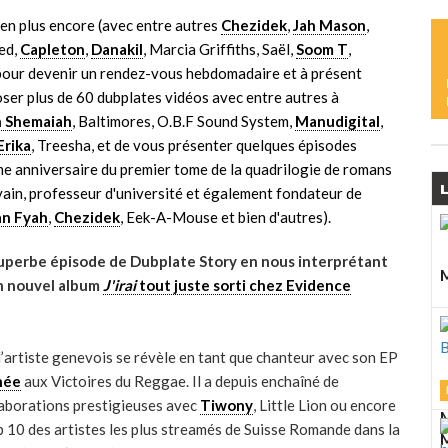
M
ien plus encore (avec entre autres
Chezidek
,
Jah Mason
,
Red,
Capleton
,
Danakil
, Marcia Griffiths, Saël,
Soom T
,
u pour devenir un rendez-vous hebdomadaire et à présent
ser plus de 60 dubplates vidéos avec entre autres à
L
 Shemaiah
, Baltimores, O.B.F Sound System,
Manudigital
,
M
Erika
, Treesha, et de vous présenter quelques épisodes
me anniversaire du premier tome de la quadrilogie de romans
L
L
ain, professeur d'université et également fondateur de
S
an Fyah
,
Chezidek
, Eek-A-Mouse et bien d'autres).
superbe épisode de Dubplate Story en nous interprétant
M
on nouvel album
J'irai
tout juste sorti
chez
Evidence
L
M
D
l’artiste genevois se révèle en tant que chanteur avec son EP
A
née
aux Victoires du Reggae. Il a depuis enchaîné de
laborations prestigieuses avec
Tiwony
, Little Lion ou encore
M
p 10 des artistes les plus streamés de Suisse Romande dans la
M