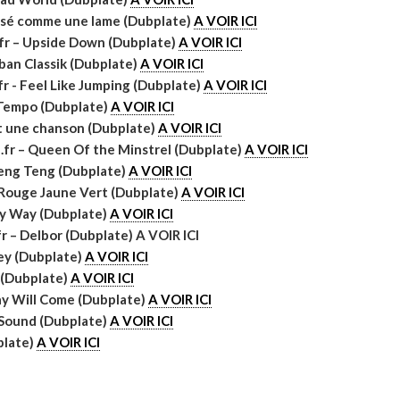
G
uisé comme une lame (Dubplate)
A VOIR ICI
.fr – Upside Down (Dubplate)
A VOIR ICI
ban Classik (Dubplate)
A VOIR ICI
fr - Feel Like Jumping (Dubplate)
A VOIR ICI
M
 Tempo (Dubplate)
A VOIR ICI
st une chanson (Dubplate)
A VOIR ICI
fr – Queen Of the Minstrel (Dubplate)
A VOIR ICI
Sleng Teng (Dubplate)
A VOIR ICI
 Rouge Jaune Vert (Dubplate)
A VOIR ICI
H
My Way (Dubplate)
A VOIR ICI
r – Delbor (Dubplate) A VOIR ICI
ey (Dubplate)
A VOIR ICI
e (Dubplate)
A VOIR ICI
ay Will Come (Dubplate)
A VOIR ICI
L
s
 Sound (Dubplate)
A VOIR ICI
plate)
A VOIR ICI