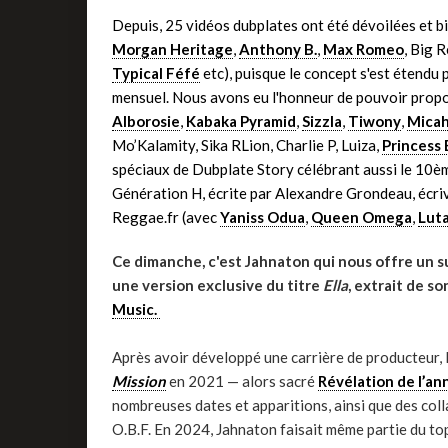
Depuis, 25 vidéos dubplates ont été dévoilées et b
Morgan Heritage
,
Anthony B.
,
Max Romeo
, Big 
Typical Féfé
etc), puisque le concept s'est étend
mensuel. Nous avons eu l'honneur de pouvoir propo
Alborosie
,
Kabaka Pyramid
,
Sizzla
,
Tiwony
,
Micah
Mo’Kalamity, Sika RLion, Charlie P, Luiza,
Princess 
spéciaux de Dubplate Story célébrant aussi le 10è
Génération H, écrite par Alexandre Grondeau, écriv
Reggae.fr (avec
Yaniss Odua
,
Queen Omega
,
Lut
Ce dimanche, c'est Jahnaton qui nous offre un 
une version exclusive
du titre
Ella
, extrait de s
Music
.
Après avoir développé une carrière de producteur, 
Mission
en 2021 — alors sacré
Révélation de l’an
nombreuses dates et apparitions, ainsi que des col
O.B.F. En 2024, Jahnaton faisait même partie du to