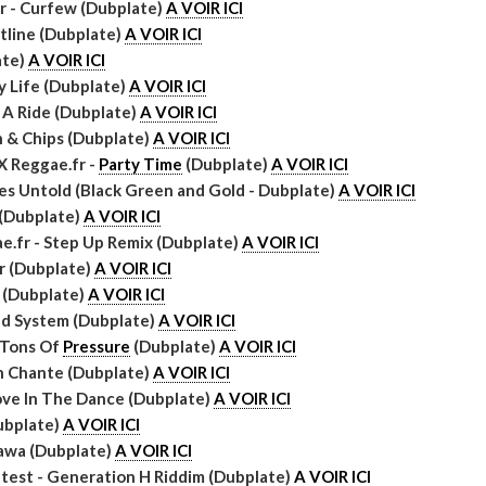
r - Curfew (Dubplate)
A VOIR ICI
ntline (Dubplate)
A VOIR ICI
ate)
A VOIR ICI
y Life (Dubplate)
A VOIR ICI
e A Ride (Dubplate)
A VOIR ICI
h & Chips (Dubplate)
A VOIR ICI
X Reggae.fr -
Party Time
(Dubplate)
A VOIR ICI
es Untold (Black Green and Gold - Dubplate)
A VOIR ICI
 (Dubplate)
A VOIR ICI
e.fr - Step Up Remix (Dubplate)
A VOIR ICI
r (Dubplate)
A VOIR ICI
z (Dubplate)
A VOIR ICI
nd System (Dubplate)
A VOIR ICI
n Tons Of
Pressure
(Dubplate)
A VOIR ICI
an Chante (Dubplate)
A VOIR ICI
ove In The Dance (Dubplate)
A VOIR ICI
ubplate)
A VOIR ICI
lawa (Dubplate)
A VOIR ICI
ttest - Generation H Riddim (Dubplate)
A VOIR ICI