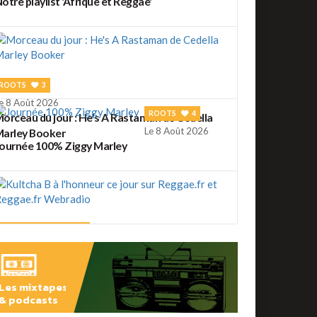
otre playlist 'Afrique et Reggae'
ROOTS
3
e 8 Août 2026
ROOTS
4
orceau du jour : He's A Rastaman de Cedella
Le 8 Août 2026
arley Booker
ournée 100% Ziggy Marley
REGGAE FRANÇAIS
2
e 7 Août 2026
ultcha B à l'honneur ce jour sur Reggae.fr et
eggae.fr Webradio
Les mixtapes
REGGAE FRANÇAIS
4
& podcasts
e 7 Août 2026