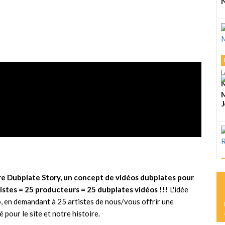
N
L
M
M
J
L
ure Dubplate Story, un concept de vidéos dubplates pour
K
rtistes = 25 producteurs = 25 dubplates vidéos !!!
L'idée
R
o, en demandant à 25 artistes de nous/vous offrir une
pour le site et notre histoire.
L