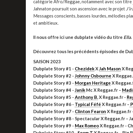
catégorie Afro/Reggae, notamment avec son titre
Jahnaton poursuit son ascension avec le projet
J’ir
Messages conscients, basses lourdes, mélodies plana
et ambitieux.
Il nous offre ici une dubplate vidéo du titre
Ella
.
Découvrez tous les précédents épisodes de Dub
SAISON 2023
Dubplate Story #1 -
Chezidek
X
Jah Mason
X Reg
Dubplate Story #2 -
Johnny Osbourne
X Reggae.
Dubplate Story #3 -
Morgan Heritage
X Reggae.f
Dubplate Story #4 -
Janik
Mc X Reggae.fr –
Madin
Dubplate Story #5 -
Anthony B.
X Reggae.fr -
Re
Dubplate Story #6 -
Typical Féfé
X Reggae.fr –
P
Dubplate Story #7 -
Clinton Fearon
X Reggae.fr
Dubplate Story #8 - Spectacular X Reggae.fr – J
Dubplate Story #9 -
Max Romeo
X Reggae.fr - C
Dubplate Story #10 -
Soom T
X Reggae.fr – Big 