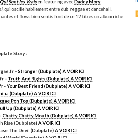
Qui Sont les Vrais
en featuring avec
Daddy Mory
.
J
ai,
qui oscille habilement entre dub, reggae et dancehall.
ntes et flows bien sentis font de ce 12 titres un album riche
C
h
d
plate Story :
gae.fr –
Stronger (Dubplate) A VOIR ICI
fr –
Truth And Rights (Dubplate) A VOIR ICI
M
r -
Your Best Friend (Dubplate) A VOIR ICI
G
ina (Dubplate) A VOIR ICI
ggae Pon Top (Dubplate) A VOIR ICI
ull Up (Dubplate) A VOIR ICI
D
 –
Chatty Chatty Mouth (Dubplate) A VOIR ICI
ah Rise (Dubplate)
A VOIR ICI
hase The Devil (Dubplate)
A VOIR ICI
Bad World (Dubplate)
A VOIR ICI