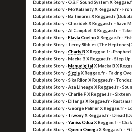
Dubplate Story - O.B.F Sound System X Reggae.f
Dubplate Story - Mo'Kalamity X Reggae.fr - Fro
Dubplate Story - Baltimores X Reggae.fr (Dubpl
Dubplate Story - Chezidek X Reggae.fr – Save M
Dubplate Story - Al Campbell X Reggae.fr – Tak
Dubplate Story -
Flavia Coelho
X Reggae.fr - Fis
Dubplate Story - Leroy Sibbles (The Heptones) 
Dubplate Story -
Charly B
X Reggae.fr -Propheci
Dubplate Story - Macka B X Reggae.fr - Step Up
Dubplate Story -
Manudigital
X Macka B X Regga
Dubplate Story -
Sizzla
X Reggae.fr - Taking Ove
Dubplate Story - Sika Rlion X Reggae.fr - Tonde
Dubplate Story - Aza Lineage X Reggae.fr - Sou
Dubplate Story - Charlie P X Reggae.fr - Sixtee
Dubplate Story - Difanga X Reggae.fr - Rastam
Dubplate Story -
George Palmer X Reggae.fr - L
Dubplate Story -
Tiwony
X Reggae.fr - Dread (D
Dubplate Story -
Yaniss Odua
X Reggae.fr - Cha
Dubplate Story -
Queen Omega
X Reggae.fr - Fi